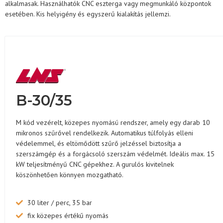
alkalmasak. Használhatók CNC eszterga vagy megmunkáló központok
esetében. Kis helyigény és egyszerű kialakítás jellemzi.
B-30/35
M kód vezérelt, közepes nyomású rendszer, amely egy darab 10
mikronos szűrővel rendelkezik. Automatikus túlfolyás elleni
védelemmel, és eltömődött szűrő jelzéssel biztosítja a
szerszámgép és a forgácsoló szerszám védelmét. Ideális max. 15
kW teljesítményű CNC gépekhez. A gurulós kivitelnek
köszönhetően könnyen mozgatható.
30 liter / perc, 35 bar
fix közepes értékű nyomás