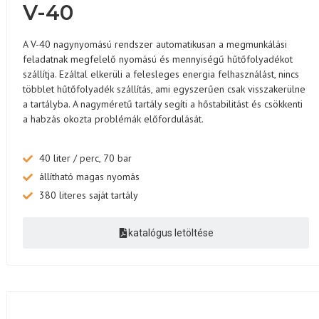
V-40
A V-40 nagynyomású rendszer automatikusan a megmunkálási
feladatnak megfelelő nyomású és mennyiségű hűtőfolyadékot
szállítja. Ezáltal elkerüli a felesleges energia felhasználást, nincs
többlet hűtőfolyadék szállítás, ami egyszerűen csak visszakerülne
a tartályba. A nagyméretű tartály segíti a hőstabilitást és csökkenti
a habzás okozta problémák előfordulását.
40 liter / perc, 70 bar
állítható magas nyomás
380 literes saját tartály
katalógus letöltése