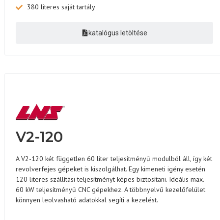
380 literes saját tartály
katalógus letöltése
V2-120
A V2-120 két független 60 liter teljesítményű modulból áll, így két
revolverfejes gépeket is kiszolgálhat. Egy kimeneti igény esetén
120 literes szállítási teljesítményt képes biztosítani. Ideális max.
60 kW teljesítményű CNC gépekhez. A többnyelvű kezelőfelület
könnyen leolvasható adatokkal segíti a kezelést.