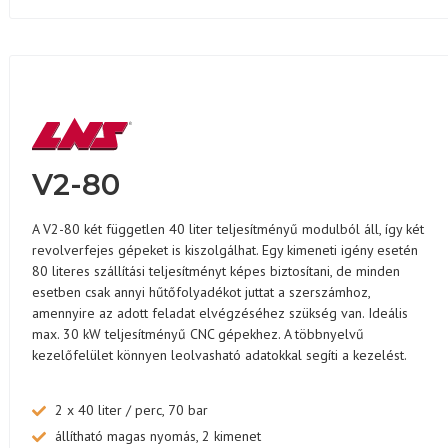
V2-80
A V2-80 két független 40 liter teljesítményű modulból áll, így két
revolverfejes gépeket is kiszolgálhat. Egy kimeneti igény esetén
80 literes szállítási teljesítményt képes biztosítani, de minden
esetben csak annyi hűtőfolyadékot juttat a szerszámhoz,
amennyire az adott feladat elvégzéséhez szükség van. Ideális
max. 30 kW teljesítményű CNC gépekhez. A többnyelvű
kezelőfelület könnyen leolvasható adatokkal segíti a kezelést.
2 x 40 liter / perc, 70 bar
állítható magas nyomás, 2 kimenet