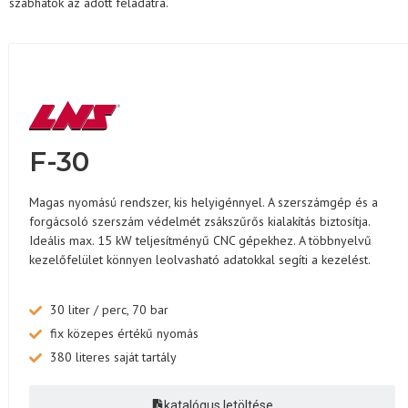
szabhatók az adott feladatra.
F-30
Magas nyomású rendszer, kis helyigénnyel. A szerszámgép és a
forgácsoló szerszám védelmét zsákszűrős kialakítás biztosítja.
Ideális max. 15 kW teljesítményű CNC gépekhez. A többnyelvű
kezelőfelület könnyen leolvasható adatokkal segíti a kezelést.
30 liter / perc, 70 bar
fix közepes értékű nyomás
380 literes saját tartály
katalógus letöltése