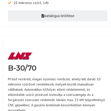
10 mikronos szűrő, 1db
katalógus letöltése
B-30/70
M kód vezérelt, magas nyomású rendszer, amely két darab 10
mikronos szűrővel rendelkezik, melyek között manuálisan
válthatunk. Automatikus túlfolyás elleni védelemmel, és
eltömődött szűrő jelzéssel biztosítja a szerszámgép és a
forgácsoló szerszám védelmét. Ideális max. 15 kW teljesítményű
CNC gépekhez. A gurulós kivitelnek köszönhetően könnyen
mozgatható.