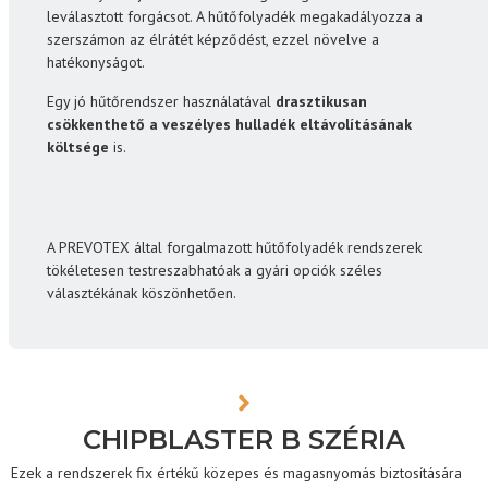
leválasztott forgácsot. A hűtőfolyadék megakadályozza a
szerszámon az élrátét képződést, ezzel növelve a
hatékonyságot.
Egy jó hűtőrendszer használatával
drasztikusan
csökkenthető a veszélyes hulladék eltávolításának
költsége
is.
A PREVOTEX által forgalmazott hűtőfolyadék rendszerek
tökéletesen testreszabhatóak a gyári opciók széles
választékának köszönhetően.
CHIPBLASTER B SZÉRIA
Ezek a rendszerek fix értékű közepes és magasnyomás biztosítására