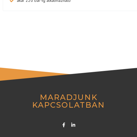
akár 220 bar-ig alkalmazható
MARADJUNK
KAPCSOLATBAN