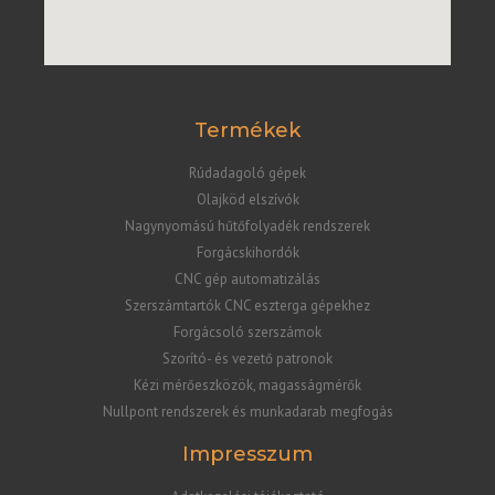
Termékek
Rúdadagoló gépek
Olajköd elszívók
Nagynyomású hűtőfolyadék rendszerek
Forgácskihordók
CNC gép automatizálás
Szerszámtartók CNC eszterga gépekhez
Forgácsoló szerszámok
Szorító- és vezető patronok
Kézi mérőeszközök, magasságmérők
Nullpont rendszerek és munkadarab megfogás
Impresszum