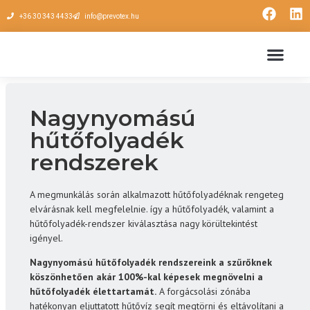
+36 30 343 4433
info@prevotex.hu
Nagynyomású
hűtőfolyadék
rendszerek
A megmunkálás során alkalmazott hűtőfolyadéknak rengeteg
elvárásnak kell megfelelnie. így a hűtőfolyadék, valamint a
hűtőfolyadék-rendszer kiválasztása nagy körültekintést
igényel.
Nagynyomású hűtőfolyadék rendszereink a szűrőknek
köszönhetően akár 100%-kal képesek megnövelni a
hűtőfolyadék élettartamát.
A forgácsolási zónába
hatékonyan eljuttatott hűtővíz segít megtörni és eltávolítani a