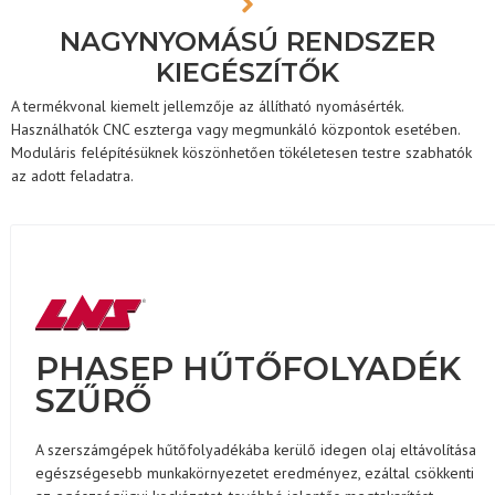
NAGYNYOMÁSÚ RENDSZER
KIEGÉSZÍTŐK
A termékvonal kiemelt jellemzője az állítható nyomásérték.
Használhatók CNC eszterga vagy megmunkáló központok esetében.
Moduláris felépítésüknek köszönhetően tökéletesen testre szabhatók
az adott feladatra.
PHASEP HŰTŐFOLYADÉK
SZŰRŐ
A szerszámgépek hűtőfolyadékába kerülő idegen olaj eltávolítása
egészségesebb munkakörnyezetet eredményez, ezáltal csökkenti