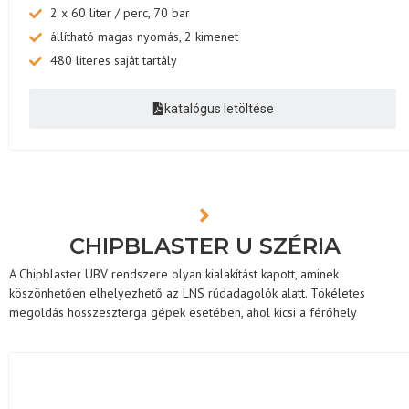
2 x 60 liter / perc, 70 bar
állítható magas nyomás, 2 kimenet
480 literes saját tartály
katalógus letöltése
CHIPBLASTER U SZÉRIA
A Chipblaster UBV rendszere olyan kialakítást kapott, aminek
köszönhetően elhelyezhető az LNS rúdadagolók alatt. Tökéletes
megoldás hosszeszterga gépek esetében, ahol kicsi a férőhely