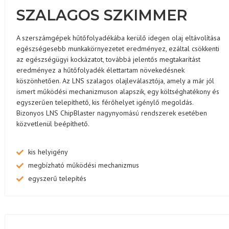
SZALAGOS SZKIMMER
A szerszámgépek hűtőfolyadékába kerülő idegen olaj eltávolítása
egészségesebb munkakörnyezetet eredményez, ezáltal csökkenti
az egészségügyi kockázatot, továbbá jelentős megtakarítást
eredményez a hűtőfolyadék élettartam növekedésnek
köszönhetően. Az LNS szalagos olajleválasztója, amely a már jól
ismert működési mechanizmuson alapszik, egy költséghatékony és
egyszerűen telepíthető, kis férőhelyet igénylő megoldás.
Bizonyos LNS ChipBlaster nagynyomású rendszerek esetében
közvetlenül beépíthető.
kis helyigény
megbízható működési mechanizmus
egyszerű telepítés