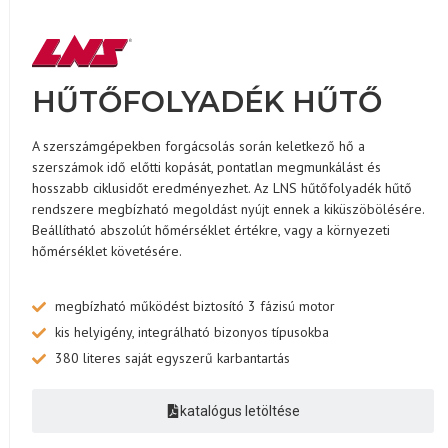
HŰTŐFOLYADÉK HŰTŐ
A szerszámgépekben forgácsolás során keletkező hő a
szerszámok idő előtti kopását, pontatlan megmunkálást és
hosszabb ciklusidőt eredményezhet. Az LNS hűtőfolyadék hűtő
rendszere megbízható megoldást nyújt ennek a kiküszöbölésére.
Beállítható abszolút hőmérséklet értékre, vagy a környezeti
hőmérséklet követésére.
megbízható működést biztosító 3 fázisú motor
kis helyigény, integrálható bizonyos típusokba
380 literes saját egyszerű karbantartás
katalógus letöltése