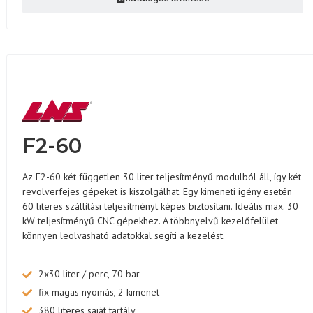
F2-60
Az F2-60 két független 30 liter teljesítményű modulból áll, így két
revolverfejes gépeket is kiszolgálhat. Egy kimeneti igény esetén
60 literes szállítási teljesítményt képes biztosítani. Ideális max. 30
kW teljesítményű CNC gépekhez. A többnyelvű kezelőfelület
könnyen leolvasható adatokkal segíti a kezelést.
2x30 liter / perc, 70 bar
fix magas nyomás, 2 kimenet
380 literes saját tartály