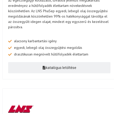
az egészségügyi kockázatot, továbbá jelentős megtakarítást
eredményez a hűtőfolyadék élettartam növekedésnek
köszönhetően. Az LNS PhaSep egyedi, lebegő olaj összegyűjtési
megoldásának köszönhetően 99%-os hatékonysággal távolítja el
az összegyűlt idegen olajat, mindezt egy egyszerű és kezeléssel
párosítva.
alacsony karbantartási igény
egyedi, lebegő olaj összegyűjtési megoldás
drasztikusan megnövelt hűtőfolyadék élettartam
katalógus letöltése