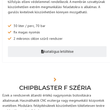
túlfolyás elleni védelemmel rendelkezik. A membrán szivattyúnak
köszönhetően extrém megmunkálási feladatokra is alkalmas. A
gurulós kivitelnek köszönhetően könnyen mozgatható.
30 liter / perc, 70 bar
fix magas nyomás
2 mikronos ciklon szűrő rendszer
katalógus letöltése
CHIPBLASTER F SZÉRIA
Ezek a rendszerek állandó értékű nagynyomás biztosítására
alkalmasak. Használhatók CNC eszterga vagy megmunkáló központok
esetében. Moduláris felépítésüknek köszönhetően tökéletesen testre