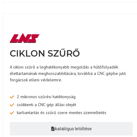
CIKLON SZŰRŐ
A ciklon szűrő a leghatékonyabb megoldás a hűtőfolyadék
élettartamának meghosszabbítására, továbbá a CNC gépbe jutó
forgácsok elleni védelemre.
2 mikronos szűrési hatékonyság
csökkenti a CNC gép állási idejét
karbantartás és szűrű csere mentes üzemeltetés
katalógus letöltése