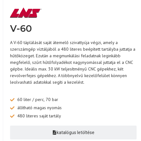
V-60
A V-60 táplálását saját átemelő szivattyúja végzi, amely a
szerszámgép víztáljából a 480 literes beépített tartályba juttatja a
hűtőközeget. Ezután a megmunkálási feladatnak leginkább
megfelelő, szűrt hűtőfolyadékot nagynyomással juttatja el a CNC
gépbe. Ideális max. 30 kW teljesítményű CNC gépekhez, két
revolverfejes gépekhez. A többnyelvű kezelőfelület könnyen
leolvasható adatokkal segíti a kezelést.
60 liter / perc, 70 bar
állítható magas nyomás
480 literes saját tartály
katalógus letöltése