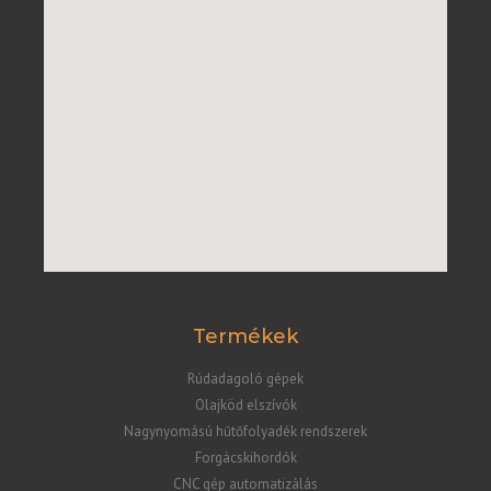
Termékek
Rúdadagoló gépek
Olajköd elszívók
Nagynyomású hűtőfolyadék rendszerek
Forgácskihordók
CNC gép automatizálás