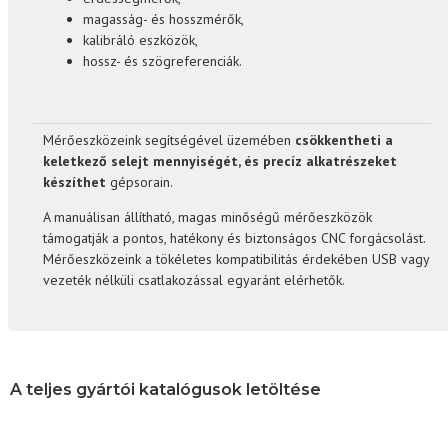
magasság- és hosszmérők,
kalibráló eszközök,
hossz- és szögreferenciák.
Mérőeszközeink segítségével üzemében
csökkentheti a
keletkező selejt mennyiségét, és precíz alkatrészeket
készíthet
gépsorain.
A manuálisan állítható, magas minőségű mérőeszközök
támogatják a pontos, hatékony és biztonságos CNC forgácsolást.
Mérőeszközeink a tökéletes kompatibilitás érdekében USB vagy
vezeték nélküli csatlakozással egyaránt elérhetők.
A teljes gyártói katalógusok letöltése