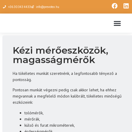
+36 30 343 4433
info@prevotex.hu
Kézi mérőeszközök,
magasságmérők
Ha tökéletes munkát szeretnénk, a legfontosabb tényező a
pontosság.
Pontosan munkát végezni pedig csak akkor lehet, ha ehhez
megvannak a megfelelő módon kalibrált, tökéletes minőségű
eszközeink:
tolómérők,
mérőrák,
külső és furat mikrométerek,
érdességmérők,